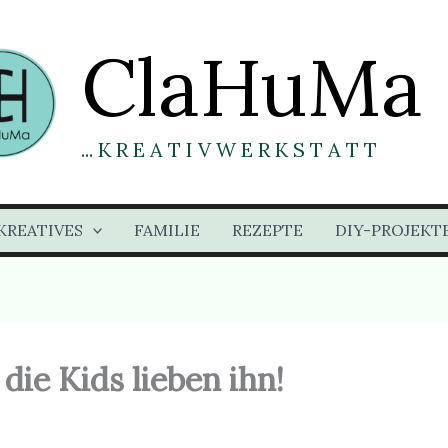
ClaHuMa
... K R E A T I V W E R K S T A T T
KREATIVES
FAMILIE
REZEPTE
DIY-PROJEKT
die Kids lieben ihn!