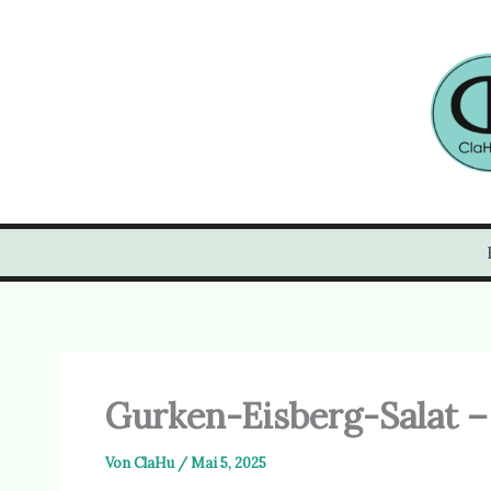
Zum
Inhalt
springen
Gurken-Eisberg-Salat – 
Von
ClaHu
/
Mai 5, 2025