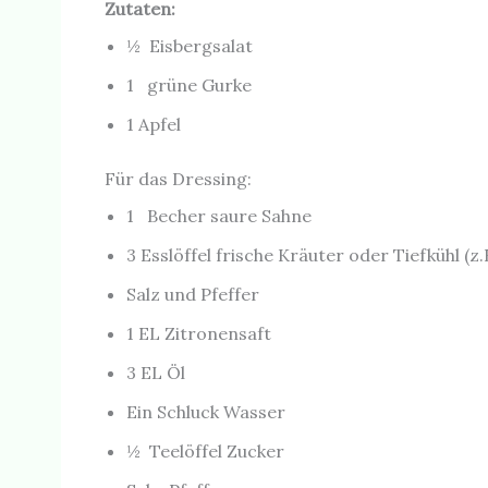
Zutaten:
½ Eisbergsalat
1 grüne Gurke
1 Apfel
Für das Dressing:
1 Becher saure Sahne
3 Esslöffel frische Kräuter oder Tiefkühl (z
Salz und Pfeffer
1 EL Zitronensaft
3 EL Öl
Ein Schluck Wasser
½ Teelöffel Zucker