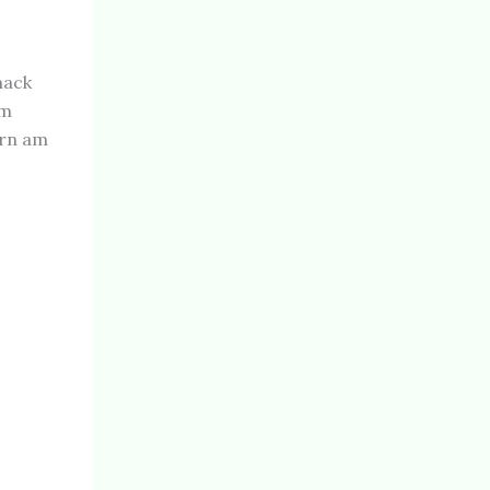
nack
um
ern am