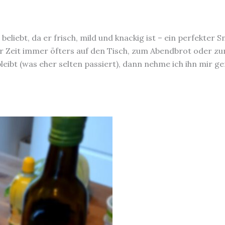
beliebt, da er frisch, mild und knackig ist – ein perfekter S
zur Zeit immer öfters auf den Tisch, zum Abendbrot oder z
 bleibt (was eher selten passiert), dann nehme ich ihn mir g