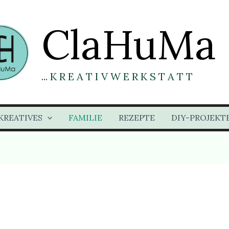
ClaHuMa
... K R E A T I V W E R K S T A T T
KREATIVES
FAMILIE
REZEPTE
DIY-PROJEKT