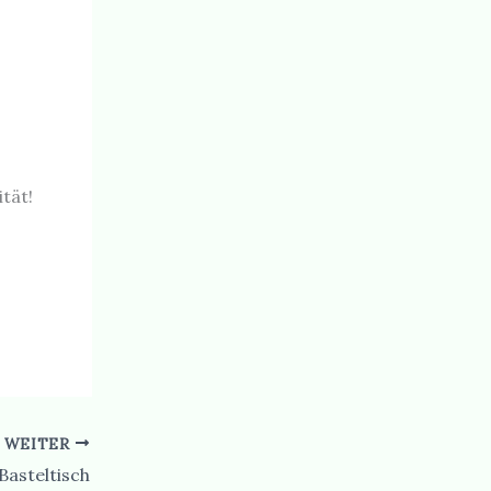
tät!
WEITER
asteltisch