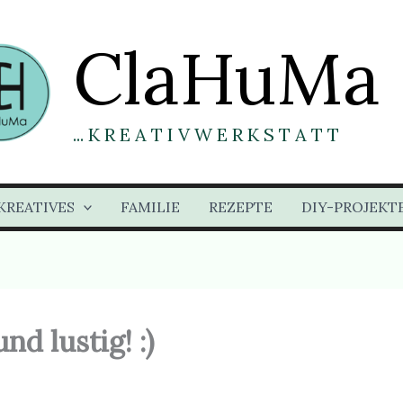
ClaHuMa
... K R E A T I V W E R K S T A T T
KREATIVES
FAMILIE
REZEPTE
DIY-PROJEKT
d lustig! :)