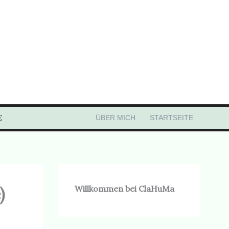
E
ÜBER MICH
STARTSEITE
)
Willkommen bei ClaHuMa