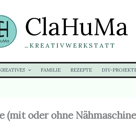
ClaHuMa
... K R E A T I V W E R K S T A T T
KREATIVES
FAMILIE
REZEPTE
DIY-PROJEKT
e (mit oder ohne Nähmaschine