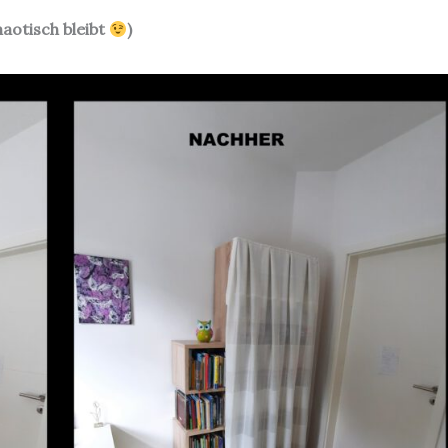
aotisch bleibt
)