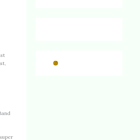
ist
Instagram
st,
 Band
 super